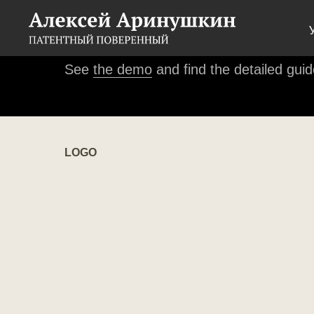
This template uses custom fonts.
See
the demo
and find the detailed guid
LOGO