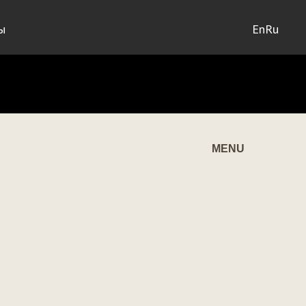
ы
En
Ru
MENU