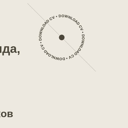
нда,
ков