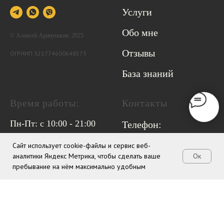
Услуги
Обо мне
© Алексей Аринушкин. 2025
Отзывы
ОГРНИП 321774600648573
База знаний
Время работы:
Контакты
Пн-Пт: с 10:00 - 21:00
Телефон:
Сб-Вс: гибкий график
+7 903 674 96 25
Сайт использует cookie-файлы и сервис веб-
+7 977 328 66 39
аналитики Яндекс Метрика, чтобы сделать ваше
Ок
пребывание на нём максимально удобным
(ассистент)
avarinus@mail.ru